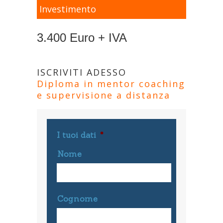
Investimento
3.400 Euro + IVA
ISCRIVITI ADESSO
Diploma in mentor coaching
e supervisione a distanza
I tuoi dati
*
Nome
Cognome