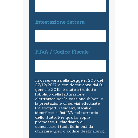
Intestazione fattura
P.IVA / Codice Fiscale
In osservanza alla Legge n. 205 del
27/12/2017 e con decorrenza dal 01
gennaio 2019, è stato introdotto
l’obbligo della fatturazione
elettronica per la cessione di beni e
la prestazione di servizi effettuate
tra soggetti residenti, stabili e
identificati ai fini IVA nel territorio
dello Stato. Per quanto sopra
premesso, ti chiediamo di
comunicare i tuoi riferimenti da
utilizzare (pec o codice destinatario).