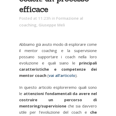
efficace
Posted at 11:23h
in
Formazione al
coaching
,
Giuseppe Meli
Abbiamo già avuto modo di esplorare come
il mentor coaching e la supervisione
possano supportare i coach nella loro
evoluzione e quali siano le
principali
caratteristiche e competenze dei
mentor coach
(
vai all’articolo
).
In questo articolo esploreremo quali sono
le
attenzioni fondamentali da avere nel
costruire un percorso di
mentoring/supervisione
che sia davvero
utile per l’evoluzione del coach e
che