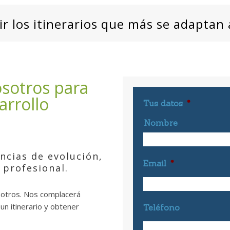
 los itinerarios que más se adaptan a
sotros para
arrollo
Tus datos
*
Nombre
ncias de evolución,
Email
*
 profesional.
osotros. Nos complacerá
un itinerario y obtener
Teléfono