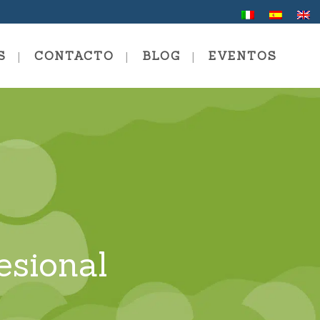
S
CONTACTO
BLOG
EVENTOS
a De Verano
ión En Comunicación Y
ng
ng Personal Y Profesional
esional