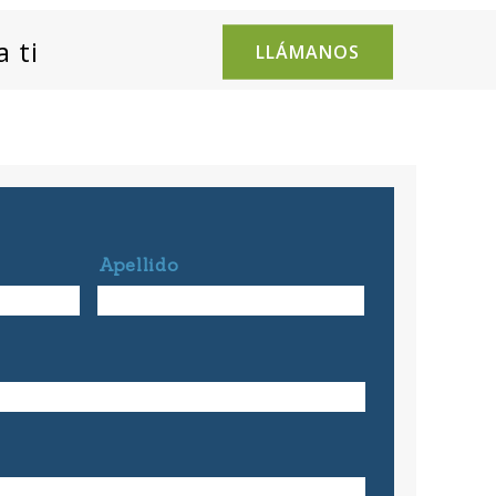
 ti
LLÁMANOS
Apellido