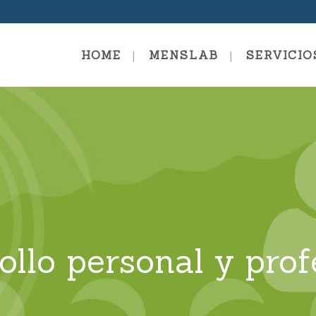
HOME
MENSLAB
SERVICIO
Coaching Fundamentals
Escuel
Escuela De Coaching – Coach
Sistémico Evolutivo
Formac
Coachi
Coaching Professional
Coachi
Coaching Mastery
ollo personal y prof