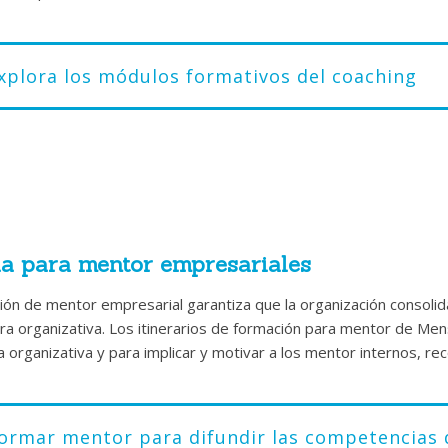
xplora los módulos formativos del coaching
r inversiones y obtener resultados concretos del coachin
iales profesionales.
oaching para obtener resultados
la para mentor empresariales
ste el curso en el que se aprende la lógica del proceso de coachi
a ICF (International Coach Federation), prestando particular atenc
ón de mentor empresarial garantiza que la organización consolidar
tura organizativa. Los itinerarios de formación para mentor de M
enguajes de precisión
ra organizativa y para implicar y motivar a los mentor internos, r
l coaching se basa en el lenguaje y un coach es mucho más eficaz c
irectamente a la esencia para abrir nuevas perspectivas y posibili
ormar mentor para difundir las competencias 