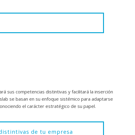
g para la organización formando a coach
ng y las competencias de los coach tal como las define
ión a su uso en contextos de negocios.
á sus competencias distintivas y facilitará la inserción
enslab se basan en su enfoque sistémico para adaptarse
econociendo el carácter estratégico de su papel.
uando utiliza un lenguaje preciso que llega
dades al promover la responsabilidad y la motivación.
distintivas de tu empresa