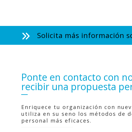
formación
procesos 
Si consid
nosotros 
Solicita más información so
Ponte en contacto con no
recibir una propuesta pe
Enriquece tu organización con nue
utiliza en su seno los métodos de d
personal más eficaces.