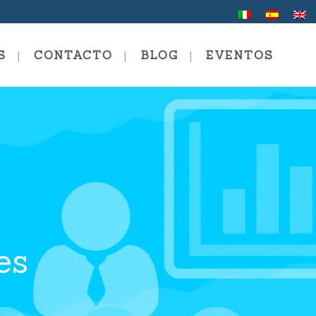
S
CONTACTO
BLOG
EVENTOS
a De Verano
ión En Comunicación Y
ng
ng Personal Y Profesional
es