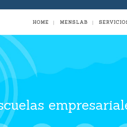
HOME
MENSLAB
SERVICIO
Coaching Fundamentals
Escuel
Escuela De Coaching – Coach
Sistémico Evolutivo
Formac
Coachi
Coaching Professional
Coachi
Coaching Mastery
scuelas empresarial