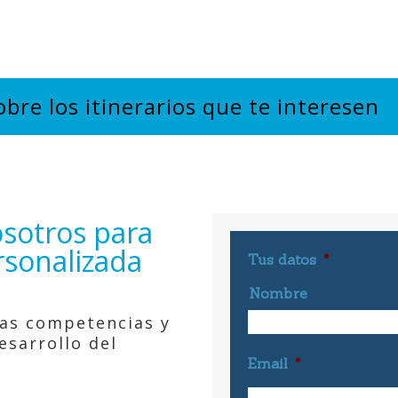
 de los mentor siguiendo los métodos más eficaces para la definici
de mentoring y para el control de los resultados
eras que una escuela para mentor internos puede ser una oportu
para hablar sobre tus objetivos y recibir una propuesta personali
bre los itinerarios que te interesen
Comprueba las ventajas de formar mentor e
para tu organización
sotros para
rsonalizada
Tus datos
*
Nombre
vas competencias y
esarrollo del
Email
*