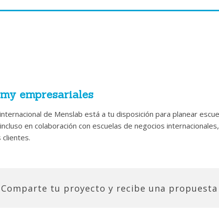
oaching sistémico
as empresas y las organizaciones son un sistema que influye y se
istémico, el cliente del itinerario de coaching será consciente de
bjetivos y desarrolla autonomía además de contribuir al crecimien
ring es un proceso a través del cual un profesional, exper
 empresarial, ayuda a un empleado recién llegado a la empr
ormar equipos de excelencia
nte las competencias distintivas de la empresa y a enten
s la formación de los team coach. Los grupos de trabajo tienen 
 los valores y la cultura empresarial.
ean muy productivos o, por el contrario, que se bloqueen. Aprend
my empresariales
quipos a encontrar sus estrategias de comunicación, análisis, dec
más organizadores deciden formar a sus recursos senior en men
 internacional de Menslab está a tu disposición para planear escu
no del envejecimiento debido al aumento de la permanencia en e
 incluso en colaboración con escuelas de negocios internacionales
Programas ad hoc
o de mentoring, para ser eficaz, requiere que el experto posea 
clientes.
eniendo en cuenta los resultados que la empresa se plantea obte
 la relación con el recurso al que está ayudando, con enfoques qu
enslab proyecta programas específicos de coaching y mentoring q
 intrínseco a los procesos de mentoring gestionados por profesi
nmediata en la empresa, las competencias requeridas a los coach q
les se conviertan en asesores y sean el punto de referencia para 
cuyo desarrollo tienen que fomentar.
Comparte tu proyecto y recibe una propuesta
Las escuelas empresariales para mentor de Menslab g
claro que, personalizado según la cultura empresarial,
Concierta una cita con un formad