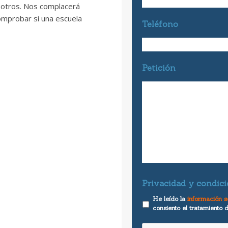
osotros. Nos complacerá
omprobar si una escuela
Teléfono
Petición
Privacidad y condici
He leído la
información s
consiento el tratamiento 