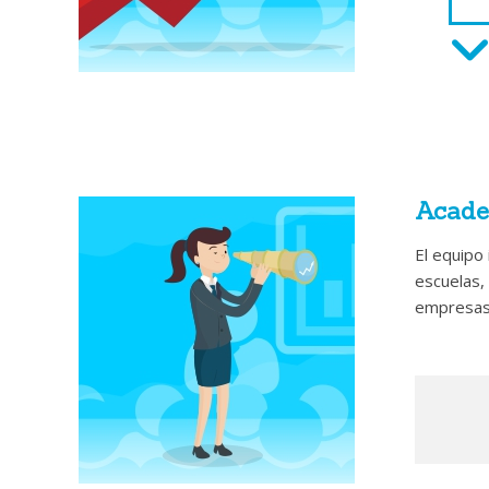
C
L
s
o
El mento
realidad
F
rápidame
E
siguiendo
s
Acade
e
Cada vez 
El equipo
el fenóme
escuelas,
Un proces
empresas 
T
gestionar
M
El riesgo
i
profesiona
recursos 