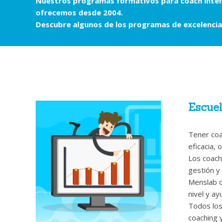
Nuestros programas formativos para coach inter
ofrecemos desde 2004.
Descubre algunos de los programas de excelencia
Escuel
Tener coa
eficacia, 
Los coach
gestión y
Menslab o
nivel y ay
Todos los
coaching y