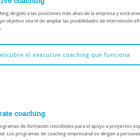
tive coaching
ching dirigido a las posiciones más altas de la empresa y está or
o objetivo sea el de ampliar las posibilidades de intervención ef
.
escubre el executive coaching que funciona
rios de executive coaching dirigidos a directivos 
vación y el pensamiento estratégico.
personas que asumen funciones estratégicas en una empresa se s
rate coaching
s con consecuencias importantes para toda la organización.
rogramas de formación concebidos para el apoyo a proyectos esp
on quién pueden cotejarse los directivos cua
al. Los programas de coaching empresarial se dirigen a personas