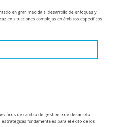
ientado en gran medida al desarrollo de enfoques y
icaz en situaciones complejas en ámbitos específicos
y a gerentes empresariales para fomentar
uelen encontrar ante la situación de tener que tomar
ecíficos de cambio de gestión o de desarrollo
ndo sienten la presión de una
 estratégicas fundamentales para el éxito de los