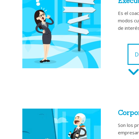
Execu
Es el coa
modos cuy
de interés
D
Itinera
la inno
Aquellas 
Corpo
decisione
Son los p
C
empresari