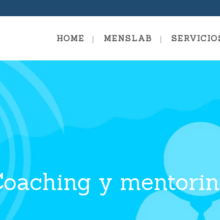
HOME
MENSLAB
SERVICIO
Coaching Fundamentals
Escuel
Escuela De Coaching – Coach
Sistémico Evolutivo
Formac
Coachi
Coaching Professional
Coachi
Coaching Mastery
oaching y mentori