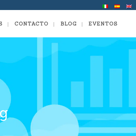
S
CONTACTO
BLOG
EVENTOS
a De Verano
ión En Comunicación Y
ng
ng Personal Y Profesional
ng