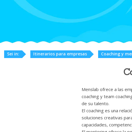
Sei in:
Itinerarios para empresas
Coaching y me
C
Menslab ofrece a las emp
coaching y team coachin
de su talento.
El coaching es una relaci
soluciones creativas para
capacidades, competenci
El mentoring ofrece la po