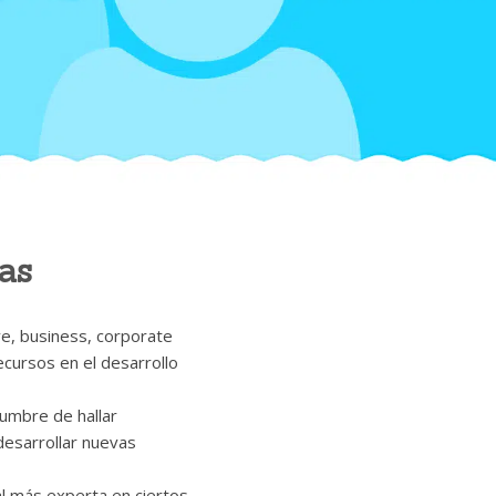
as
ve, business, corporate
cursos en el desarrollo
tumbre de hallar
 desarrollar nuevas
nal más experta en ciertos