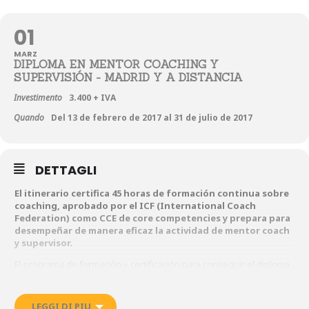
01
MARZ
DIPLOMA EN MENTOR COACHING Y
SUPERVISIÓN - MADRID Y A DISTANCIA
Investimento
3.400 + IVA
Quando
Del 13 de febrero de 2017 al 31 de julio de 2017
DETTAGLI
El itinerario certifica 45 horas de formación continua sobre
coaching, aprobado por el ICF (International Coach
Federation) como CCE de core competencies y prepara para
desempeñar de manera eficaz la actividad de mentor coach
y supervisor.
El programa de formación y certificación para conseguir el diploma
de mentor coach y supervisor lo ha diseñado un equipo
internacional de Master Certified Coaches que, desde hace muchos
años, además de llevar a cabo un coaching de gran éxito, ofrece
LEGGI DI PIU