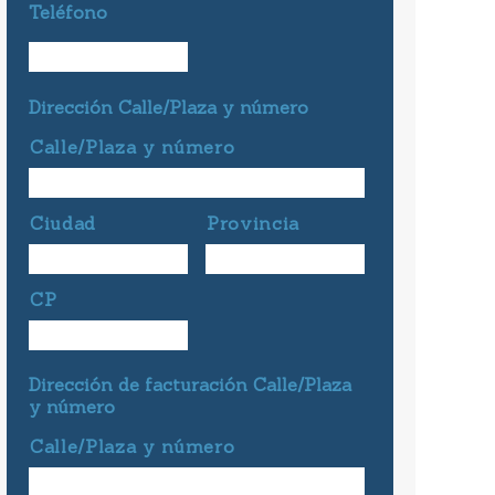
Teléfono
Dirección Calle/Plaza y número
Calle/Plaza y número
Ciudad
Provincia
CP
Dirección de facturación Calle/Plaza
y número
Calle/Plaza y número