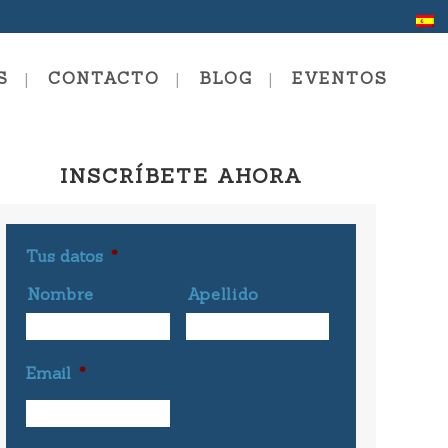
S
CONTACTO
BLOG
EVENTOS
INSCRÍBETE AHORA
a De Verano
ión En Comunicación Y
Tus datos
*
ng
Nombre
Apellido
ng Personal Y Profesional
Email
*