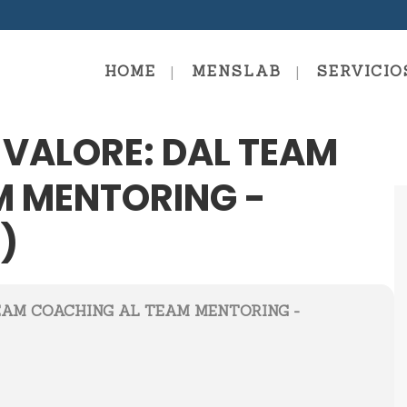
HOME
MENSLAB
SERVICIO
VALORE: DAL TEAM
M MENTORING -
Coaching Fundamentals
Escuel
Escuela De Coaching – Coach
)
Sistémico Evolutivo
Formac
Coachi
Coaching Professional
Coachi
Coaching Mastery
EAM COACHING AL TEAM MENTORING -