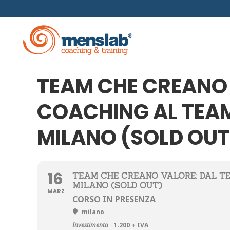
TEAM CHE CREANO 
COACHING AL TEA
Formación En Gestión
Escuelas Empresariales
MILANO (SOLD OUT
Coaching Y Mentoring
16
TEAM CHE CREANO VALORE: DAL T
MILANO (SOLD OUT)
MARZ
CORSO IN PRESENZA
milano
Investimento
1.200 + IVA