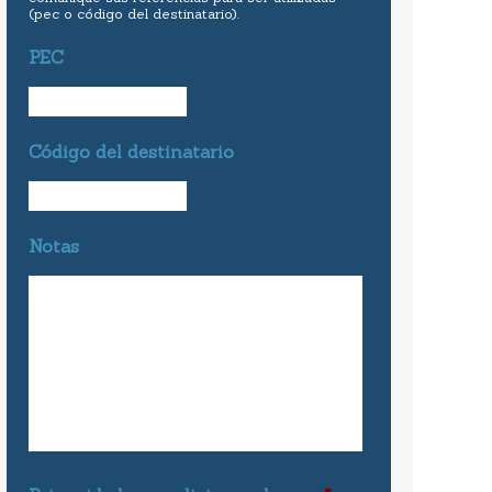
(pec o código del destinatario).
PEC
Código del destinatario
Notas