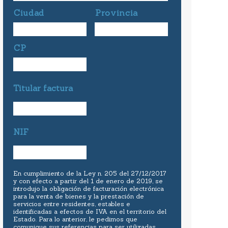
Ciudad
Provincia
CP
Titular factura
NIF
En cumplimiento de la Ley n. 205 del 27/12/2017
y con efecto a partir del 1 de enero de 2019, se
introdujo la obligación de facturación electrónica
para la venta de bienes y la prestación de
servicios entre residentes, estables e
identificadas a efectos de IVA en el territorio del
Estado. Para lo anterior, le pedimos que
comunique sus referencias para ser utilizadas