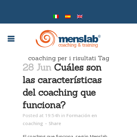
coaching per i risultati Tag
28 Jun
Cuáles son
las características
del coaching que
funciona?
Posted at 19:54h
in
Formación en
coaching
Share
El coaching que funciona, según Menslab,