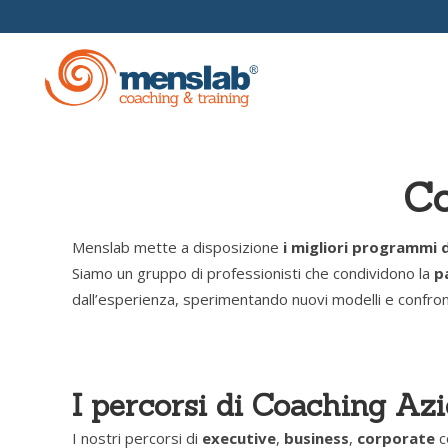
Co
Formazione Manageriale
Funda
Scuole Aziendali
Scuola
Menslab mette a disposizione
i migliori programmi 
Siamo un gruppo di professionisti che condividono la
p
Coaching E Mentoring
Coachi
dall’esperienza, sperimentando nuovi modelli e confro
Master
Coach
I percorsi di Coaching Az
I nostri percorsi di
executive
,
business
,
corporate
c