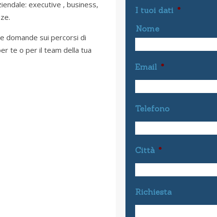
iendale: executive , business,
I tuoi dati
*
nze.
Nome
tue domande sui percorsi di
er te o per il team della tua
Email
*
Telefono
Città
*
Richiesta