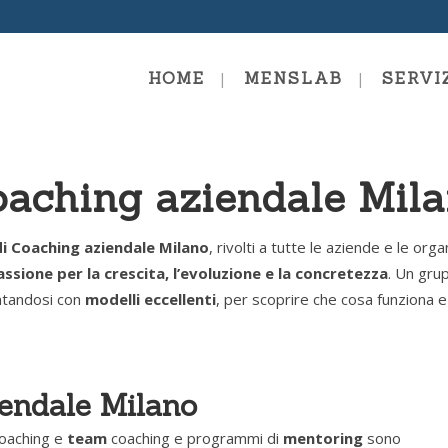
HOME
MENSLAB
SERVI
aching aziendale Mil
mentals Level 1
Diploma In Mentor Coach
Supervisione
 Coaching Level 2
di Coaching aziendale Milano
, rivolti a tutte le aziende e le org
Diploma In Formazione E
Facilitazione
assione per la crescita, l’evoluzione e la concretezza
. Un gru
ng Professional
ntandosi con
modelli eccellenti
, per scoprire che cosa funziona e 
Diploma In Team Coachin
y Coaching Certification
Team Mentoring
ing Mastery
iendale Milano
oaching e
team
coaching e programmi di
mentoring
sono