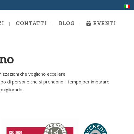
ZI
CONTATTI
BLOG
EVENTI
ano
ing E
Scuola Estiva
anizzazioni che vogliono eccellere.
Formazione Alla Comunicazione
E Al Coaching
ppo di persone che si prendono il tempo per imparare
migliorarlo.
g E
Coaching Personale E
Professionale