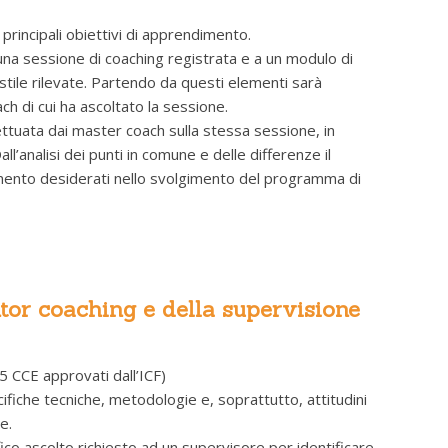
 principali obiettivi di apprendimento.
d una sessione di coaching registrata e a un modulo di
stile rilevate. Partendo da questi elementi sarà
h di cui ha ascoltato la sessione.
ettuata dai master coach sulla stessa sessione, in
’analisi dei punti in comune e delle differenze il
ndimento desiderati nello svolgimento del programma di
ntor coaching e della supervisione
5 CCE approvati dall’ICF)
ecifiche tecniche, metodologie e, soprattutto, attitudini
e.
fico ascolto richiesto ad un supervisore per identificare