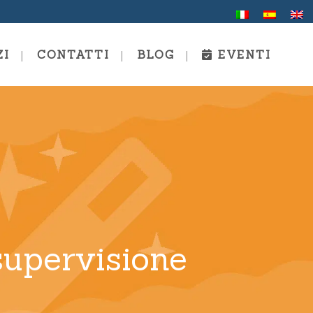
ZI
CONTATTI
BLOG
EVENTI
ing E
Scuola Estiva
Formazione Alla Comunicazione
E Al Coaching
g E
Coaching Personale E
Professionale
supervisione