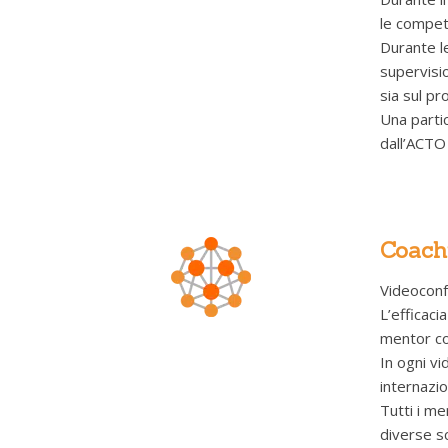
le compete
Durante l
supervisi
sia sul pr
Una partic
dall’ACTO 
Coachi
Videoconfe
L’efficaci
mentor coa
In ogni vi
internazio
Tutti i me
diverse sc