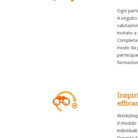
Ogni parte
A seguito 
valutazion
invitato a
Completata
modo da po
partecipan
formazione
Inspir
effica
Workshop i
Il modulo 
individual
Durante il