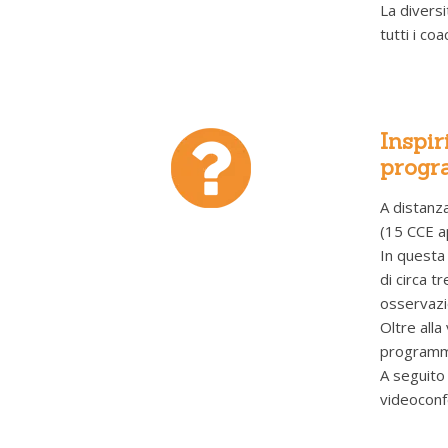
La diversi
tutti i co
Inspir
progra
A distanza
(15 CCE ap
In questa
di circa t
osservazi
Oltre alla
programma
A seguito
videoconfe