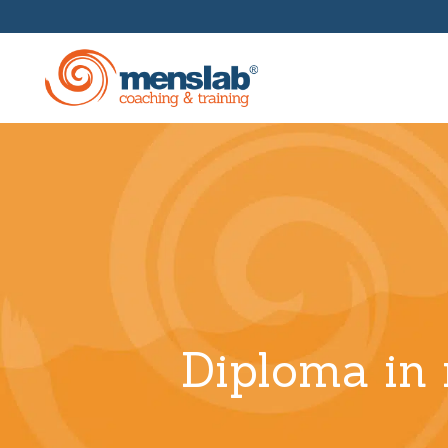
Formazione Manageriale
Funda
Scuole Aziendali
Scuola
Coaching E Mentoring
Coachi
Master
Diploma in 
Coach