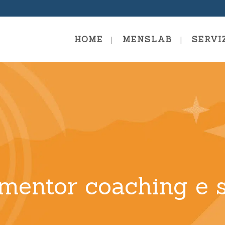
HOME
MENSLAB
SERVI
mentals Level 1
Diploma In Mentor Coach
Supervisione
 Coaching Level 2
Diploma In Formazione E
Facilitazione
ng Professional
Diploma In Team Coachin
y Coaching Certification
Team Mentoring
mentor coaching e 
ing Mastery