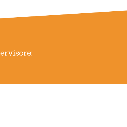
ervisore:
o individuale come mentor coach e