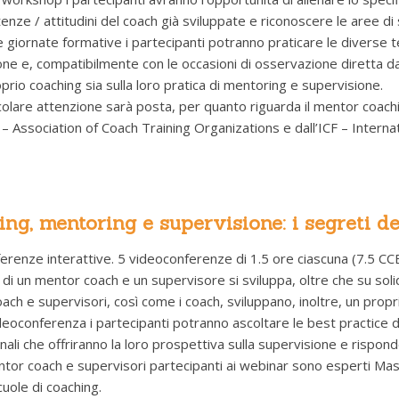
nze / attitudini del coach già sviluppate e riconoscere le aree di s
e giornate formative i partecipanti potranno praticare le diverse
one e, compatibilmente con le occasioni di osservazione diretta da
oprio coaching sia sulla loro pratica di mentoring e supervisione.
olare attenzione sarà posta, per quanto riguarda il mentor coachin
– Association of Coach Training Organizations e dall’ICF – Interna
ng, mentoring e supervisione: i segreti de
renze interattive. 5 videoconferenze di 1.5 ore ciascuna (7.5 CCE
a di un mentor coach e un supervisore si sviluppa, oltre che su so
ch e supervisori, così come i coach, sviluppano, inoltre, un propri
deoconferenza i partecipanti potranno ascoltare le best practice di
nali che offriranno la loro prospettiva sulla supervisione e rispo
ntor coach e supervisori partecipanti ai webinar sono esperti Mas
uole di coaching.