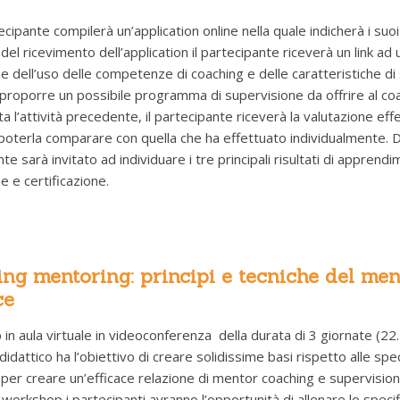
cipante compilerà un’application online nella quale indicherà i suoi
del ricevimento dell’application il partecipante riceverà un link a
e dell’uso delle competenze di coaching e delle caratteristiche di 
 proporre un possibile programma di supervisione da offrire al coac
 l’attività precedente, il partecipante riceverà la valutazione eff
terla comparare con quella che ha effettuato individualmente. Dall
te sarà invitato ad individuare i tre principali risultati di appre
 e certificazione.
ing mentoring: principi e tecniche del me
ce
n aula virtuale in videoconferenza della durata di 3 giornate (22.
didattico ha l’obiettivo di creare solidissime basi rispetto alle sp
i per creare un’efficace relazione di mentor coaching e supervision
 workshop i partecipanti avranno l’opportunità di allenare lo speci