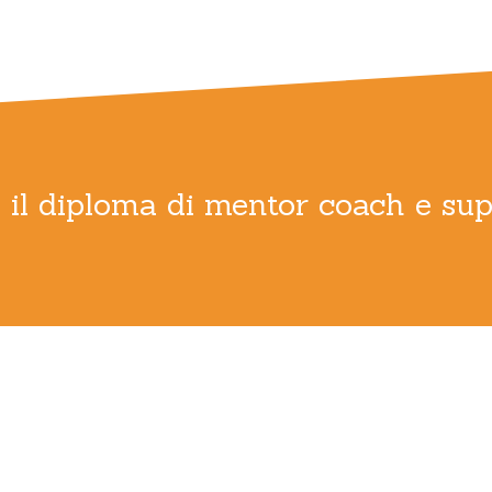
 il diploma di mentor coach e sup
ation e costruzione del piano di svilupp
visore