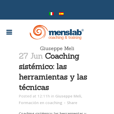
Giuseppe Meli
27 Jun
Coaching
sistémico: las
herramientas y las
técnicas
Posted at 12:11h
in
Giuseppe Meli
,
Formación en coaching
Share
Coaching sistémico: las herramientas y