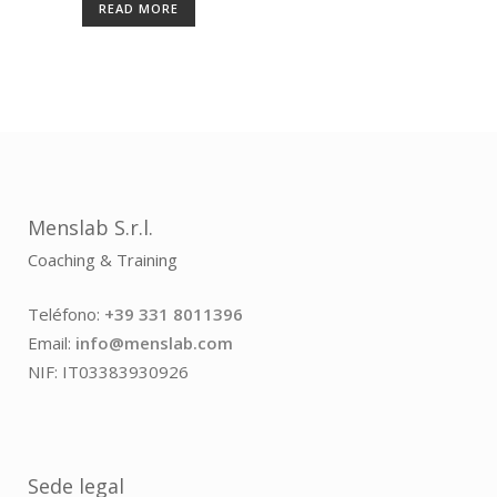
READ MORE
Menslab S.r.l.
Coaching & Training
Teléfono:
+39 331 8011396
Email:
info@menslab.com
NIF: IT03383930926
Sede legal