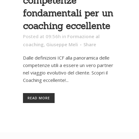
competenze
fondamentali per un
coaching eccellente
Posted at 09:56h
in
Formazione al
coaching
,
Giuseppe Meli
Share
Dalle definizioni ICF alla panoramica delle
competenze utili a essere un vero partner
nel viaggio evolutivo del cliente. Scopri il
Coaching eccellente!...
READ MORE