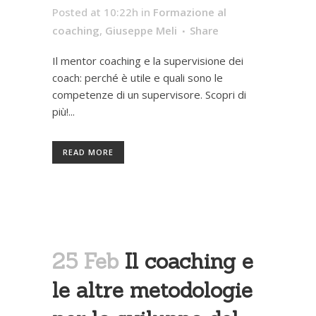
Posted at 10:22h
in
Formazione al
coaching
,
Giuseppe Meli
Share
Il mentor coaching e la supervisione dei
coach: perché è utile e quali sono le
competenze di un supervisore. Scopri di
più!...
READ MORE
25 Feb
Il coaching e
le altre metodologie