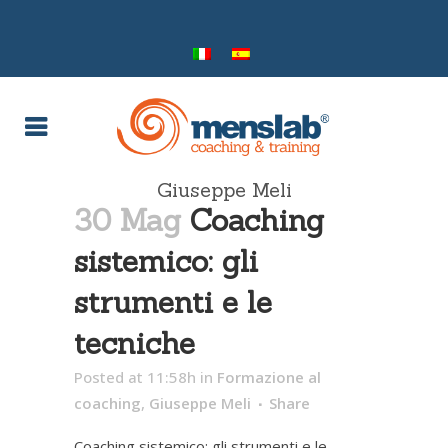
Giuseppe Meli
30 Mag
Coaching
sistemico: gli
strumenti e le
tecniche
Posted at 11:58h
in
Formazione al
coaching
,
Giuseppe Meli
Share
Coaching sistemico: gli strumenti e le