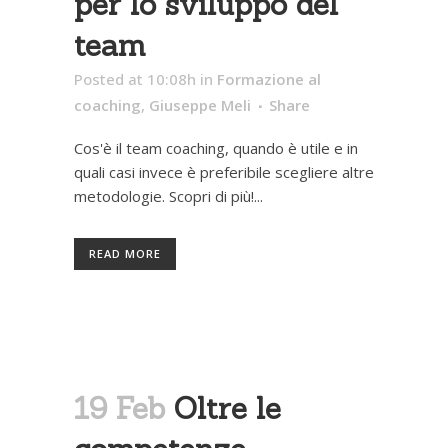
per lo sviluppo del
team
Posted at 10:08h
in
Formazione al
coaching
,
Giuseppe Meli
Share
Cos'è il team coaching, quando è utile e in
quali casi invece è preferibile scegliere altre
metodologie. Scopri di più!...
READ MORE
19 Feb
Oltre le