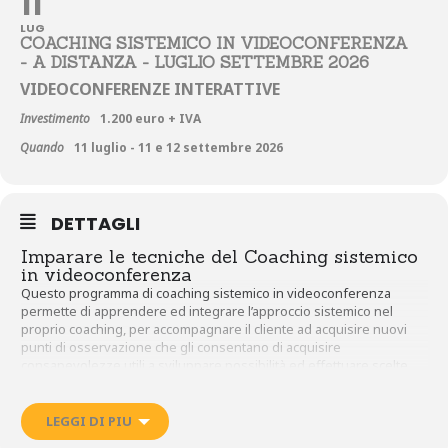
11
LUG
COACHING SISTEMICO IN VIDEOCONFERENZA
- A DISTANZA - LUGLIO SETTEMBRE 2026
VIDEOCONFERENZE INTERATTIVE
Investimento
1.200 euro + IVA
Quando
11 luglio - 11 e 12 settembre 2026
DETTAGLI
Imparare le tecniche del Coaching sistemico
in videoconferenza
Questo programma di coaching sistemico in videoconferenza
permette di apprendere ed integrare l’approccio sistemico nel
proprio coaching, per accompagnare il cliente ad acquisire nuovi
punti di osservazione che gli consentano di acquisire
consapevolezze utili a sviluppare possibilità ed effettuare scelte
tenendo conto delle influenze reciproche esistenti con i sistemi di
appartenenza.
LEGGI DI PIU
L’approccio sistemico consente di riconoscere le interrelazioni fra le