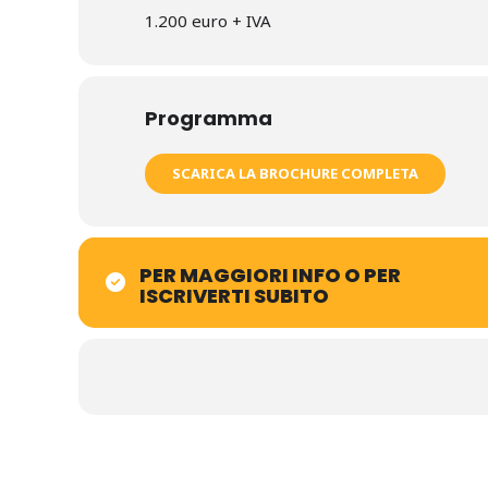
In che modo riconoscere i propri pregiudizi e
1.200 euro + IVA
reale spazio di apprendimento generativo per i
Lo sviluppo del Coach, come professionista e 
Programma
SCARICA LA BROCHURE COMPLETA
PER MAGGIORI INFO O PER
ISCRIVERTI SUBITO