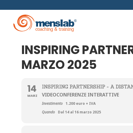
INSPIRING PARTNER
MARZO 2025
Formazione Manageriale
Funda
Scuole Aziendali
Scuola
Coaching E Mentoring
Coachi
14
INSPIRING PARTNERSHIP - A DISTA
Master
VIDEOCONFERENZE INTERATTIVE
MARZ
Investimento
1.200 euro + IVA
Coach
Quando
Dal 14 al 16 marzo 2025