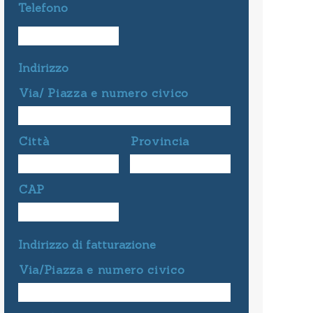
Telefono
Indirizzo
Via/ Piazza e numero civico
Città
Provincia
CAP
Indirizzo di fatturazione
Via/Piazza e numero civico