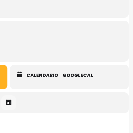
 come arginarli durante un processo di coaching per creare un
l Cliente;
come persona, grazie alla partnership con i Clienti.
CALENDARIO
GOOGLECAL