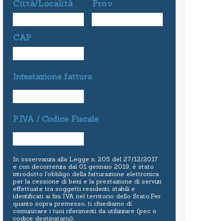
Città/Località
Prov
CAP
Intestazione fattura
P.IVA / Codice Fiscale
In osservanza alla Legge n. 205 del 27/12/2017
e con decorrenza dal 01 gennaio 2019, è stato
introdotto l’obbligo della fatturazione elettronica
per la cessione di beni e la prestazione di servizi
effettuate tra soggetti residenti, stabili e
identificati ai fini IVA nel territorio dello Stato.Per
quanto sopra premesso, ti chiediamo di
comunicare i tuoi riferimenti da utilizzare (pec o
codice destinatario).