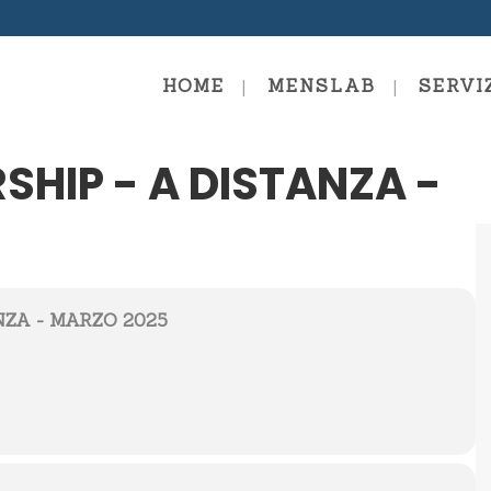
HOME
MENSLAB
SERVI
SHIP - A DISTANZA -
mentals Level 1
Diploma In Mentor Coach
Supervisione
 Coaching Level 2
Diploma In Formazione E
Facilitazione
ng Professional
NZA - MARZO 2025
Diploma In Team Coachin
y Coaching Certification
Team Mentoring
ing Mastery