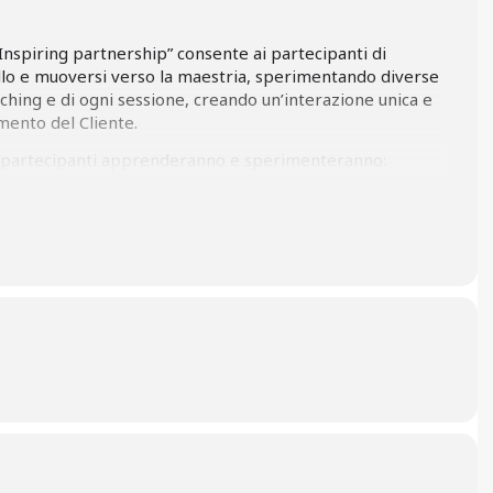
“Inspiring partnership” consente ai partecipanti di
ello e muoversi verso la maestria, sperimentando diverse
ching e di ogni sessione, creando un’interazione unica e
mento del Cliente.
i partecipanti apprenderanno e sperimenteranno:
lli offerti dal Cliente nell’interazione, riducendo al minimo le
h;
in sessione, per co-costruire il personale percorso
ior valore per quello specifico Cliente;
ship: invitare il Cliente a contribuire alla costruzione della
 muove dal rispondere a quanto offerto dal Cliente al co-