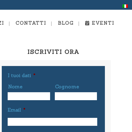
ZI
CONTATTI
BLOG
EVENTI
ISCRIVITI ORA
ing E
Scuola Estiva
I tuoi dati
Formazione Alla Comunicazione
*
E Al Coaching
Nome
Cognome
g E
Coaching Personale E
Professionale
Email
*