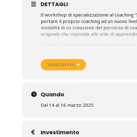
DETTAGLI
Il workshop di specializzazione al coaching 
portare il proprio coaching ad un nuovo liv
modalità di co-creazione del percorso di coa
originale che risponde allo stile di apprendi
Durante il workshop inspiring partnership 
L’ascolto attivo evoluto: cogliere i diversi live
influenze derivanti dalla soggettività del Coac
LEGGI DI PIU
Come rispondere a quanto offerto dal Cliente 
conversazione e esperienziale che genera magg
Il processo di costruzione dell’inspiring partner
Quando
sessione;
Dal 14 al 16 marzo 2025
Il percorso di evoluzione conversazionale che
creare nuove possibilità;
Il potere della fiducia;
Investimento