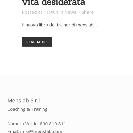
vita desiderata
Posted at 11:46h
in
News
Share
Il nuovo libro dei trainer di menslab!...
READ MORE
Menslab S.r.l.
Coaching & Training
Numero Verde:
800 810 811
Email:
info@menslab.com