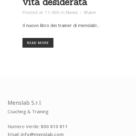
vita desiderata
Posted at 11:46h
in
News
Share
Il nuovo libro dei trainer di menslab!...
READ MORE
Menslab S.r.l.
Coaching & Training
Numero Verde:
800 810 811
Email:
info@menslab.com