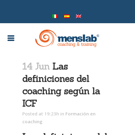
14 Jun
Las
definiciones del
coaching según la
ICF
Posted at 19:23h
in
Formación en
coaching