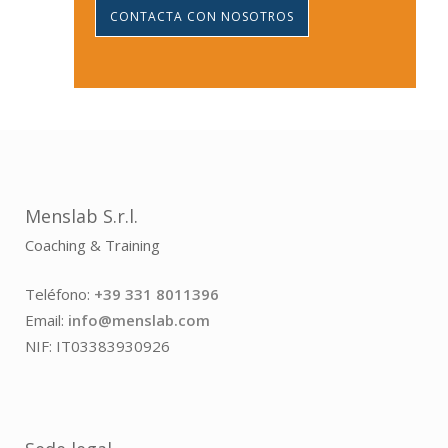
CONTACTA CON NOSOTROS
Menslab S.r.l.
Coaching & Training
Teléfono:
+39 331 8011396
Email:
info@menslab.com
NIF: IT03383930926